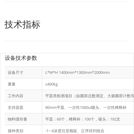
技术指标
设备技术参数
设备尺寸
L*W*H 1400mm*1300mm*2000mm
重量
≤400kg
工作内容
平皿类检测项目（如菌群总数测定、大肠菌群计数
支持器皿
90mm平皿、一次性1000ul吸头、一次性稀释杯
物料缓存量
平皿：60个，稀释杯：100个，吸头：192支
接种类别
-1~-6浓度任意顺延、正序排列组合