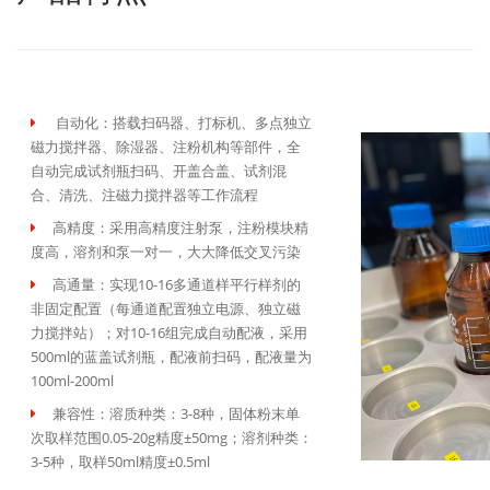
自动化：搭载扫码器、打标机、多点独立
磁力搅拌器、除湿器、注粉机构等部件，全
自动完成试剂瓶扫码、开盖合盖、试剂混
合、清洗、注磁力搅拌器等工作流程
高精度：采用高精度注射泵，注粉模块精
度高，溶剂和泵一对一，大大降低交叉污染
高通量：实现10-16多通道样平行样剂的
非固定配置（每通道配置独立电源、独立磁
力搅拌站）；对10-16组完成自动配液，采用
500ml的蓝盖试剂瓶，配液前扫码，配液量为
100ml-200ml
兼容性：溶质种类：3-8种，固体粉末单
次取样范围0.05-20g精度±50mg；溶剂种类：
3-5种，取样50ml精度±0.5ml